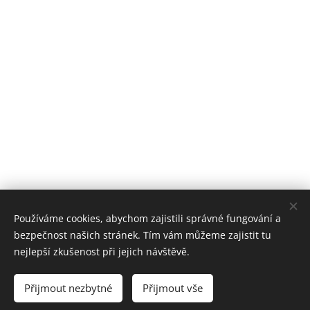
Používáme cookies, abychom zajistili správné fungování a
bezpečnost našich stránek. Tím vám můžeme zajistit tu
nejlepší zkušenost při jejich návštěvě.
Přijmout nezbytné
Přijmout vše