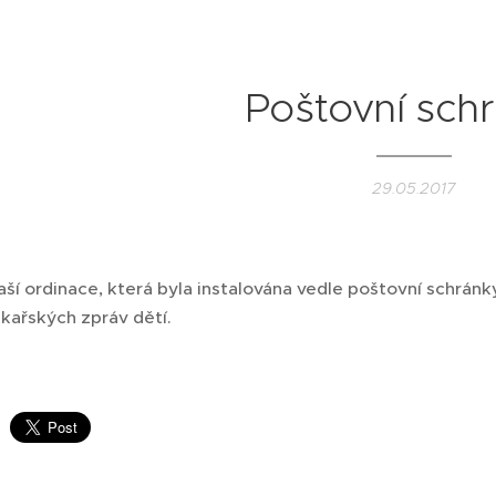
Poštovní sch
29.05.2017
ší ordinace, která byla instalována vedle poštovní schrán
kařských zpráv dětí.